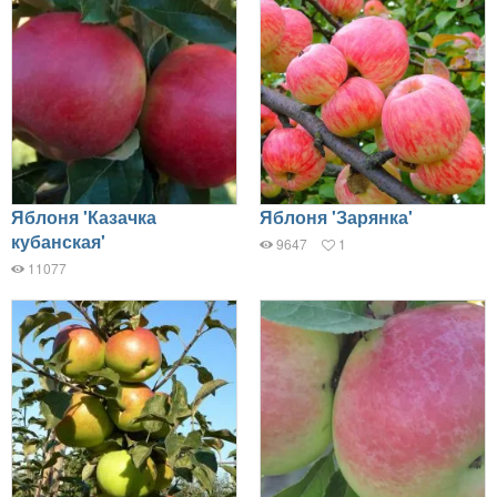
Яблоня 'Казачка
Яблоня 'Зарянка'
кубанская'
9647
1
11077