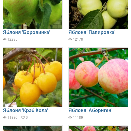
Яблоня 'Боровинка'
Яблоня 'Папировка'
12235
12178
Яблоня 'Крэб Кола'
Яблоня 'Абориген'
11886
6
11189