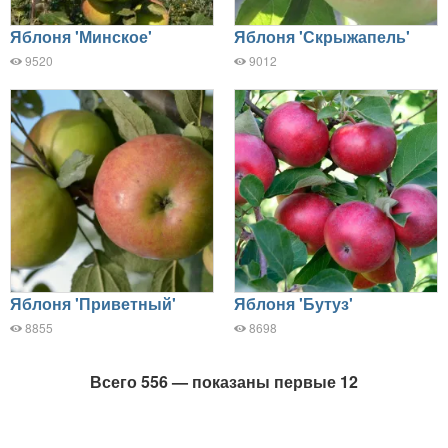
Яблоня 'Минское'
Яблоня 'Скрыжапель'
9520
9012
Яблоня 'Приветный'
Яблоня 'Бутуз'
8855
8698
Всего 556 — показаны первые 12