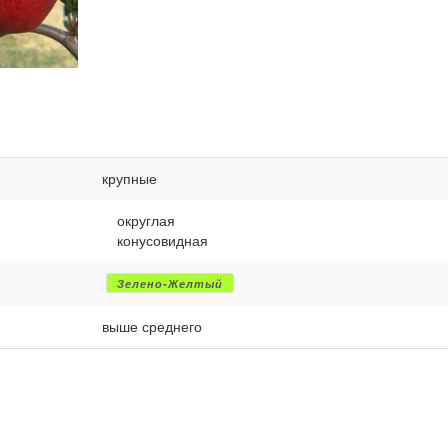
крупные
округлая
конусовидная
Зелено-Желтый
выше среднего