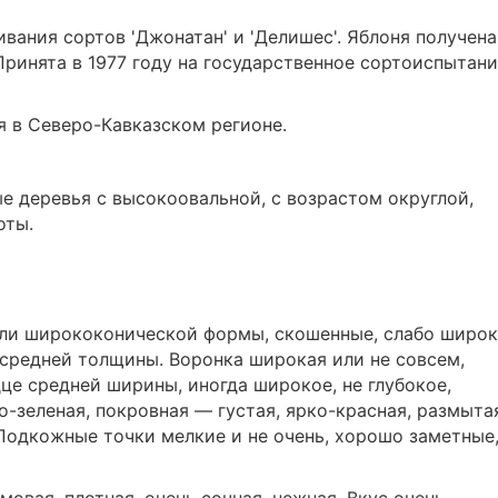
вания сортов 'Джонатан' и 'Делишес'. Яблоня получена
Принята в 1977 году на государственное сортоиспытани
 в Северо-Кавказском регионе.
е деревья с высокоовальной, с возрастом округлой,
оты.
 или ширококонической формы, скошенные, слабо широ
средней толщины. Воронка широкая или не совсем,
це средней ширины, иногда широкое, не глубокое,
-зеленая, покровная — густая, ярко-красная, размыта
 Подкожные точки мелкие и не очень, хорошо заметные
мовая, плотная, очень сочная, нежная. Вкус очень