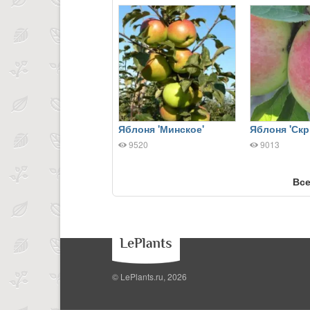
Яблоня 'Минское'
Яблоня 'Ск
9520
9013
Все
© LePlants.ru, 2026