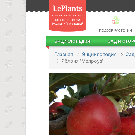
ПОДБОР РАСТЕНИЙ
ЭНЦИКЛОПЕДИЯ
САД И ОГОР
Лекарственные растения
Посадка деревьев и кустарников
Посадка ягодных культур
Сбор и хранение урожая
Главная
Энциклопедия
Сад
Яблоня 'Мелроуз'