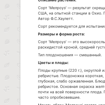
Сорт 'Мелроуз' — результат скрещи
США, на опытной станции в Охио. 
Автор Ф.С.Хаулетт.
Сорт рекомендуется для испытания
Размеры и форма роста:
Сорт 'Мелроуз' — это высокорослы
раскидистой кроной, средней густ
Тип плодоношения — смешанный.
Цветы и плоды:
Плоды крупные (220 г.), округлой
ребристые. Плодоножка короткая, 
глубокая, слабо оржавленная. Блюд
ребристое. Основная окраска желто
почти на всей поверхности плода.
часто опробковевшие.
Мякоть яблок 'Мелроуз' светло-кре