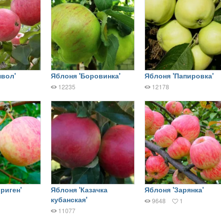
мвол'
Яблоня 'Боровинка'
Яблоня 'Папировка'
12235
12178
риген'
Яблоня 'Казачка
Яблоня 'Зарянка'
кубанская'
9648
1
11077