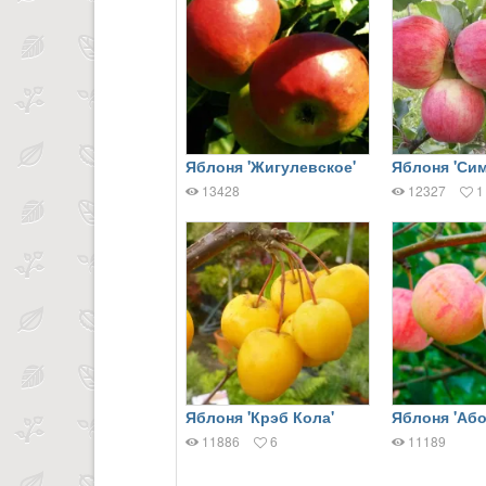
Яблоня 'Жигулевское'
Яблоня 'Си
13428
12327
1
Яблоня 'Крэб Кола'
Яблоня 'Або
11886
6
11189