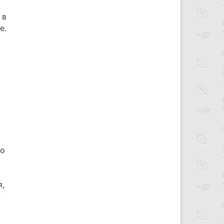
 в
е.
ко
я,
,