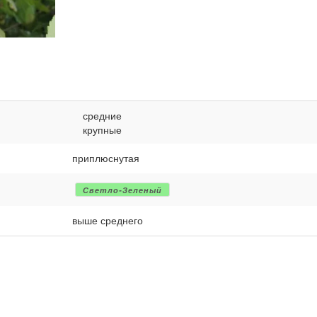
средние
крупные
приплюснутая
Светло-Зеленый
выше среднего