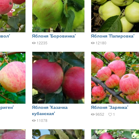
мвол'
Яблоня 'Боровинка'
Яблоня 'Папировка'
12235
12180
риген'
Яблоня 'Казачка
Яблоня 'Зарянка'
кубанская'
9652
1
11078