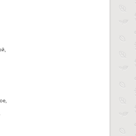
ой,
ое,
е