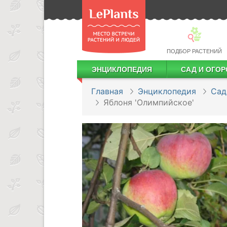
ПОДБОР РАСТЕНИЙ
ЭНЦИКЛОПЕДИЯ
САД И ОГОР
Лекарственные растения
Посадка деревьев и кустарников
Посадка ягодных культур
Сбор и хранение урожая
Главная
Энциклопедия
Сад
Яблоня 'Олимпийское'