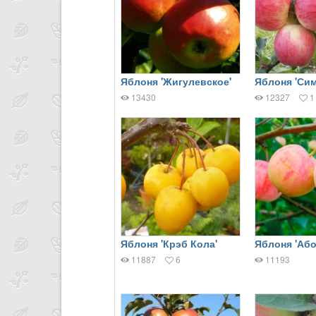
Яблоня 'Жигулевское'
Яблоня 'Си
13430
12327
1
Яблоня 'Крэб Кола'
Яблоня 'Або
11887
6
11193