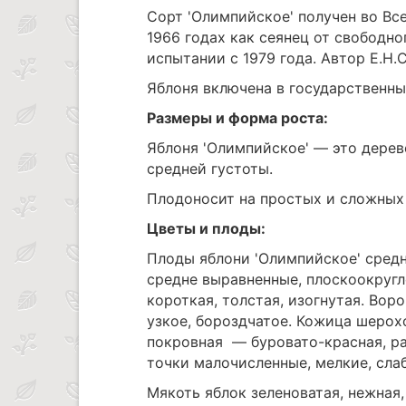
Сорт 'Олимпийское' получен во Вс
1966 годах как сеянец от свободно
испытании с 1979 года. Автор Е.Н.
Яблоня включена в государственны
Размеры и форма роста:
Яблоня 'Олимпийское' — это дерев
средней густоты.
Плодоносит на простых и сложных 
Цветы и плоды:
Плоды яблони 'Олимпийское' средне
средне выравненные, плоскоокруг
короткая, толстая, изогнутая. Вор
узкое, бороздчатое. Кожица шерохо
покровная — буровато-красная, р
точки малочисленные, мелкие, сла
Мякоть яблок зеленоватая, нежная,