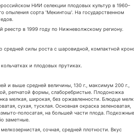
ероссийском НИИ селекции плодовых культур в 1960–
го опыления сорта 'Мекинтош'. На государственном
Седов.
й реестр в 1999 году по Нижневолжскому региону.
о средней силы роста с шаровидной, компактной крон
кольчатках и плодовых прутиках.
й и выше средней величины, 130 г., максимум 200 г.,
лой, репчатой формы, слаборебристые. Плодоножка
онка мелкая, широкая, без оржавленности. Блюдце мелк
ватая, сухая, тусклая. Основная окраска зеленоватая,
азмыто-полосатая, на большей части плода. Подкожны
бо заметные.
 мелкозернистая, сочная, средней плотности. Вкус