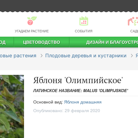
УГАДАЕМ РАСТЕНИЕ
СОБЫТИЯ
САД
ОД
ЦВЕТОВОДСТВО
ДИЗАЙН И БЛАГОУСТР
профессиональное растениеводство
овые растения
Плодовые деревья и кустарники
Яблоня 'Олимпийское'
ЛАТИНСКОЕ НАЗВАНИЕ: MALUS 'OLIMPIJSKOE'
Основной вид:
Яблоня домашняя
Опубликовано:
29 февраля 2020