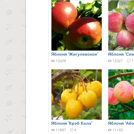
Яблоня 'Жигулевское'
Яблоня 'Си
13429
12327
1
Яблоня 'Крэб Кола'
Яблоня 'Або
11887
6
11193