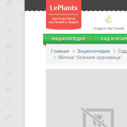
ПОДБОР РАСТЕНИЙ
ЭНЦИКЛОПЕДИЯ
САД И ОГОР
Лекарственные растения
Посадка деревьев и кустарников
Посадка ягодных культур
Сбор и хранение урожая
Главная
Энциклопедия
Сад
Яблоня 'Осенняя красавица'