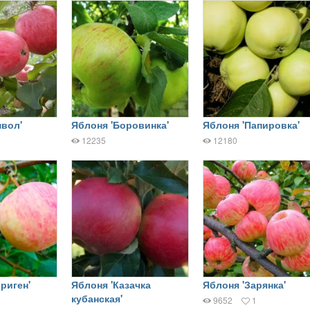
мвол'
Яблоня 'Боровинка'
Яблоня 'Папировка'
12235
12180
риген'
Яблоня 'Казачка
Яблоня 'Зарянка'
кубанская'
9652
1