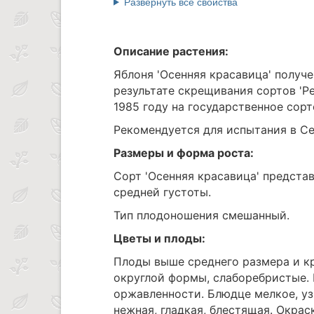
Развернуть все свойства
Описание растения:
Яблоня 'Осенняя красавица' получ
результате скрещивания сортов 'Ре
1985 году на государственное сор
Рекомендуется для испытания в Се
Размеры и форма роста:
Сорт 'Осенняя красавица' предста
средней густоты.
Тип плодоношения смешанный.
Цветы и плоды:
Плоды выше среднего размера и кр
округлой формы, слаборебристые. В
оржавленности. Блюдце мелкое, уз
нежная, гладкая, блестящая. Окра