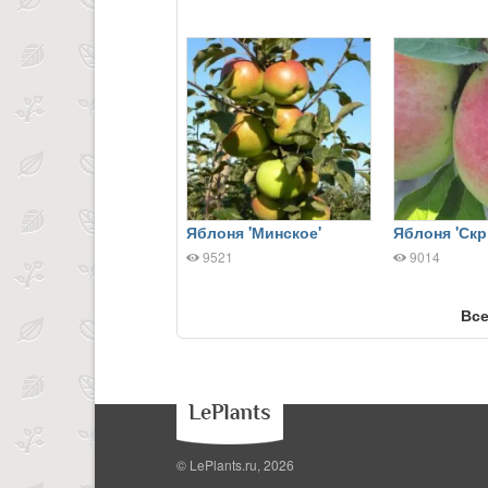
Яблоня 'Минское'
Яблоня 'Ск
9521
9014
Все
© LePlants.ru, 2026