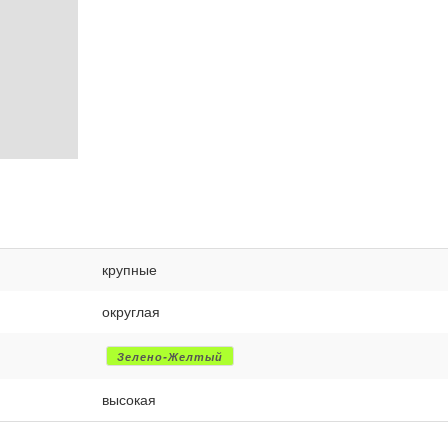
крупные
округлая
Зелено-Желтый
высокая