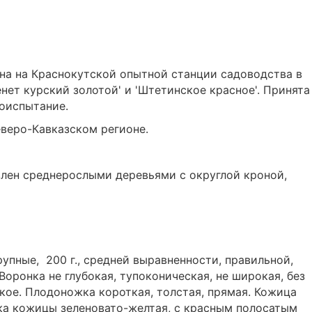
ена на Краснокутской опытной станции садоводства в
нет курский золотой' и 'Штетинское красное'. Принята
тоиспытание.
веро-Кавказском регионе.
влен среднерослыми деревьями с округлой кроной,
упные, 200 г., средней выравненности, правильной,
оронка не глубокая, тупоконическая, не широкая, без
кое. Плодоножка короткая, толстая, прямая. Кожица
ска кожицы зеленовато-желтая, с красным полосатым