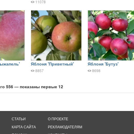
11078
рыжапель'
Яблоня 'Приветный'
Яблоня 'Бутуз'
8857
8698
го 556 — показаны первые 12
СТАТЬИ
О ПРОЕКТЕ
КАРТА САЙТА
РЕКЛАМОДАТЕЛЯМ