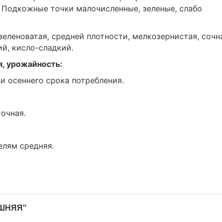
 Подкожные точки малочисленные, зеленые, слабо
зеленоватая, средней плотности, мелкозернистая, сочн
й, кисло-сладкий.
я, урожайность:
и осеннего срока потребления.
точная.
елям средняя.
АШНЯЯ"