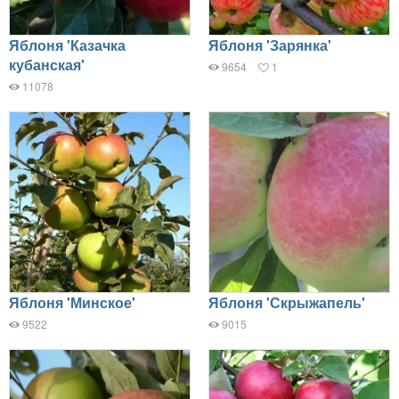
Яблоня 'Казачка
Яблоня 'Зарянка'
кубанская'
9654
1
11078
Яблоня 'Минское'
Яблоня 'Скрыжапель'
9522
9015