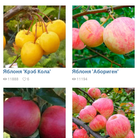
Яблоня 'Крэб Кола'
Яблоня 'Абориген'
11888
6
11194