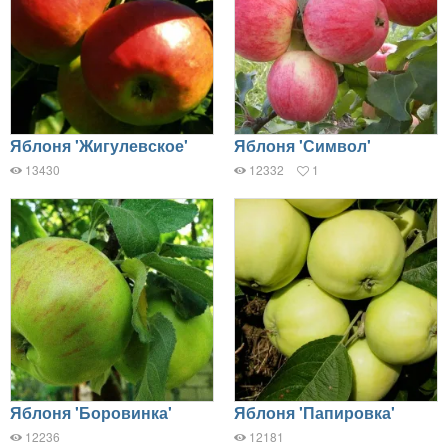
Яблоня 'Жигулевское'
Яблоня 'Символ'
13430
12332
1
Яблоня 'Боровинка'
Яблоня 'Папировка'
12236
12181