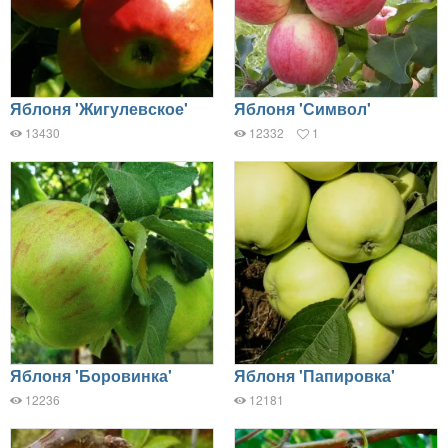
Яблоня 'Жигулевское'
Яблоня 'Символ'
13430
12332
1
Яблоня 'Боровинка'
Яблоня 'Папировка'
12236
12181