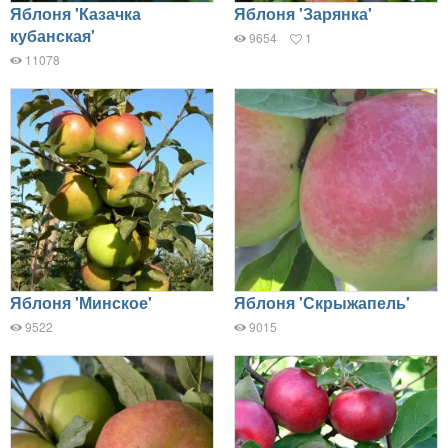
Яблоня 'Казачка
Яблоня 'Зарянка'
кубанская'
9654
1
11078
Яблоня 'Минское'
Яблоня 'Скрыжапель'
9522
9015