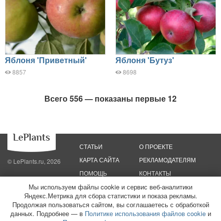
Яблоня 'Приветный'
Яблоня 'Бутуз'
8857
8698
Всего 556 — показаны первые 12
СТАТЬИ
О ПРОЕКТЕ
КАРТА САЙТА
РЕКЛАМОДАТЕЛЯМ
© LePlants.ru, 2026
ПОМОЩЬ
КОНТАКТЫ
Мы используем файлы cookie и сервис веб-аналитики
Политика конфиденциальности
Яндекс.Метрика для сбора статистики и показа рекламы.
Политика использования файлов cookie
Пользовательское соглашение
Редакционные стандарты
Продолжая пользоваться сайтом, вы соглашаетесь с обработкой
данных. Подробнее — в
Политике использования файлов cookie
и
ООО «Трафик»
ИНН 7813175200
ОГРН 1027806866724
Монетизация