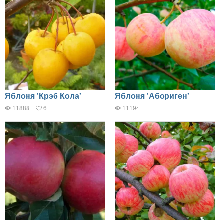
Яблоня 'Крэб Кола'
Яблоня 'Абориген'
11888
6
11194