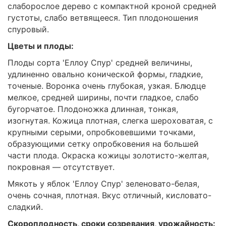
слаборослое дерево с компактной кроной средней
густоты, слабо ветвящееся. Тип плодоношения
спуровый.
Цветы и плоды:
Плоды сорта 'Еллоу Спур' средней величины,
удлиненно овально конической формы, гладкие,
точеные. Воронка очень глубокая, узкая. Блюдце
мелкое, средней ширины, почти гладкое, слабо
бугорчатое. Плодоножка длинная, тонкая,
изогнутая. Кожица плотная, слегка шероховатая, с
крупными серыми, опробковевшими точками,
образующими сетку опробковения на большей
части плода. Окраска кожицы золотисто-желтая,
покровная — отсутствует.
Мякоть у яблок 'Еллоу Спур' зеленовато-белая,
очень сочная, плотная. Вкус отличный, кисловато-
сладкий.
Скороплодность, сроки созревания, урожайность: