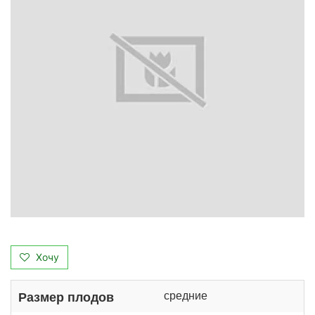
Хочу
средние
Размер плодов