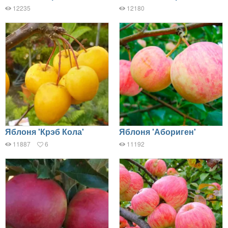
12235
12180
Яблоня 'Крэб Кола'
Яблоня 'Абориген'
11887
6
11192