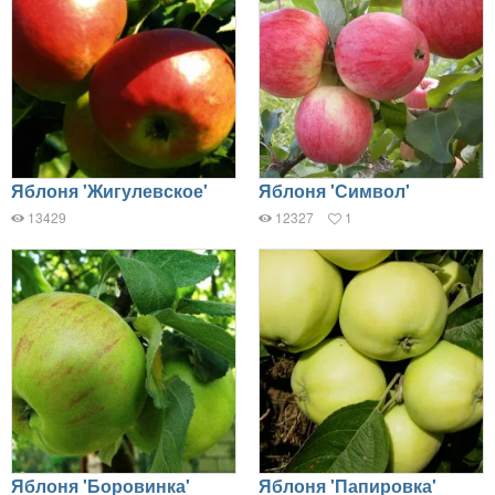
Яблоня 'Жигулевское'
Яблоня 'Символ'
13429
12327
1
Яблоня 'Боровинка'
Яблоня 'Папировка'