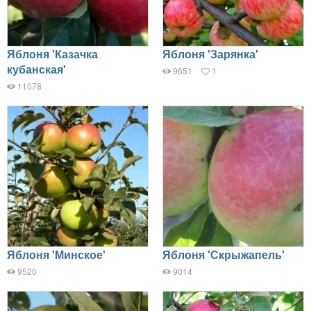
Яблоня 'Казачка
Яблоня 'Зарянка'
кубанская'
9651
1
11078
Яблоня 'Минское'
Яблоня 'Скрыжапель'
9520
9014