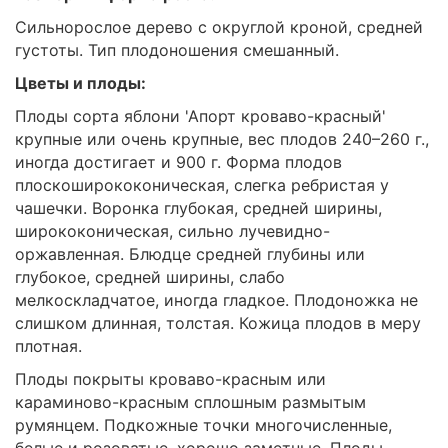
Сильнорослое дерево с округлой кроной, средней
густоты. Тип плодоношения смешанный.
Цветы и плоды:
Плоды сорта яблони 'Апорт кроваво-красный'
крупные или очень крупные, вес плодов 240–260 г.,
иногда достигает и 900 г. Форма плодов
плоскоширококоническая, слегка ребристая у
чашечки. Воронка глубокая, средней ширины,
ширококоническая, сильно лучевидно-
оржавленная. Блюдце средней глубины или
глубокое, средней ширины, слабо
мелкоскладчатое, иногда гладкое. Плодоножка не
слишком длинная, толстая. Кожица плодов в меру
плотная.
Плоды покрыты кроваво-красным или
караминово-красным сплошным размытым
румянцем. Подкожные точки многочисленные,
белые и розоватые, хорошо заметные. Плоды