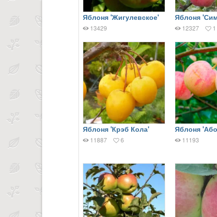
Яблоня 'Жигулевское'
Яблоня 'Си
13429
12327
1
Яблоня 'Крэб Кола'
Яблоня 'Або
11887
6
11193