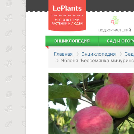
ПОДБОР РАСТЕНИЙ
ЭНЦИКЛОПЕДИЯ
САД И ОГОР
Лекарственные растения
Посадка деревьев и кустарников
Посадка ягодных культур
Сбор и хранение урожая
Главная
Энциклопедия
Сад
Яблоня 'Бессемянка мичуринс