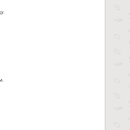
у.
м.