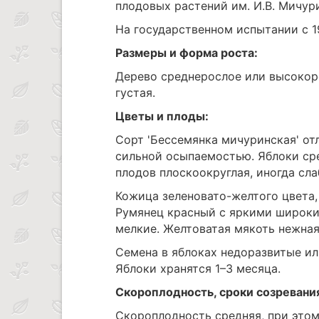
плодовых растений им. И.В. Мичури
На государственном испытании с 19
Размеры и форма роста:
Дерево среднерослое или высокор
густая.
Цветы и плоды:
Сорт 'Бессемянка мичуринская' о
сильной осыпаемостью. Яблоки сре
плодов плоскоокруглая, иногда сл
Кожица зеленовато-желтого цвета,
Румянец красный с яркими широки
мелкие. Желтоватая мякоть нежная
Семена в яблоках недоразвитые ил
Яблоки хранятся 1–3 месяца.
Скороплодность, сроки созревани
Скороплодность средняя, при этом