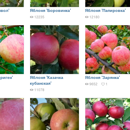
мвол'
Яблоня 'Боровинка'
Яблоня 'Папировка'
12235
12180
риген'
Яблоня 'Казачка
Яблоня 'Зарянка'
кубанская'
9652
1
11078