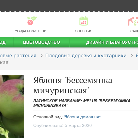
УГАДАЕМ РАСТЕНИЕ
СОБЫТИЯ
САД
ОД
ЦВЕТОВОДСТВО
ДИЗАЙН И БЛАГОУСТР
профессиональное растениеводство
овые растения
Плодовые деревья и кустарники
кая'
Яблоня 'Бессемянка
мичуринская'
ЛАТИНСКОЕ НАЗВАНИЕ: MELUS 'BESSEMYANKA
MICHURINSKAYA'
Основной вид:
Яблоня домашняя
Опубликовано:
5 марта 2020