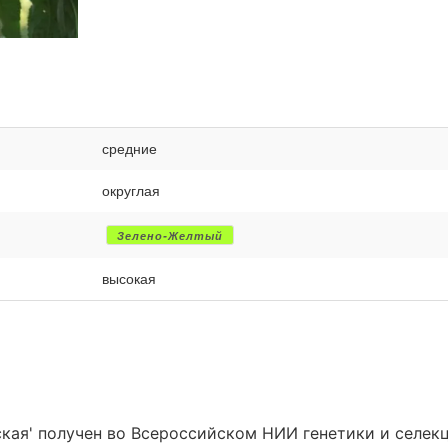
средние
округлая
Зелено-Желтый
высокая
кая' получен во Всероссийском НИИ генетики и селек