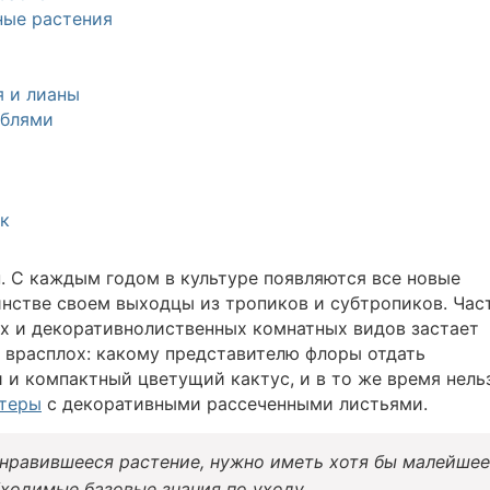
ные растения
 и лианы
еблями
к
. С каждым годом в культуре появляются все новые
нстве своем выходцы из тропиков и субтропиков. Час
х и декоративнолиственных комнатных видов застает
) врасплох: какому представителю флоры отдать
 и компактный цветущий кактус, и в то же время нель
теры
с декоративными рассеченными листьями.
нравившееся растение, нужно иметь хотя бы малейшее
бходимые базовые знания по уходу.