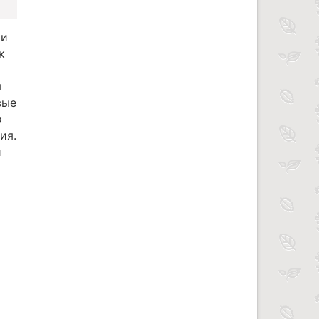
 и
к
я
вые
з
ия.
й