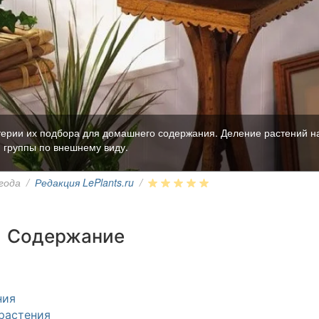
терии их подбора для домашнего содержания. Деление растений н
группы по внешнему виду.
 года
/
Редакция LePlants.ru
/
Содержание
ния
растения