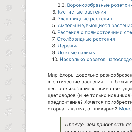
2.3.
Воронкообразные розеточ
3.
Кустистые растения
4.
Злаковидные растения
5.
Ампельные/вьющиеся растения
6.
Растения с прямостоячими ст
7.
Столбовидные растения
8.
Деревья
9.
Ложные пальмы
10.
Несколько советов напоследо
Мир флоры довольно разнообразен
экзотические растения — в больши
пестрое изобилие красивоцветущи
цветоводов (и не только новичков
предпочтение? Хочется приобрести
оторвать взгляд от шикарной
Монс
Прежде, чем приобрести по
представление о нем и нео