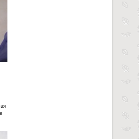
ная
в