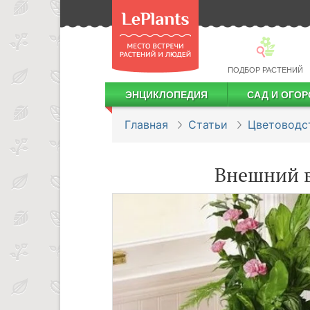
ПОДБОР РАСТЕНИЙ
ЭНЦИКЛОПЕДИЯ
САД И ОГОР
Лекарственные растения
Посадка деревьев и кустарников
Посадка ягодных культур
Сбор и хранение урожая
Главная
Статьи
Цветоводс
Внешний 