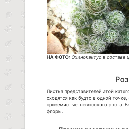
НА ФОТО:
Эхинокактус в составе 
Роз
Листья представителей этой катег
сходятся как будто в одной точке,
приземистые, невысокого роста. 
флоры.