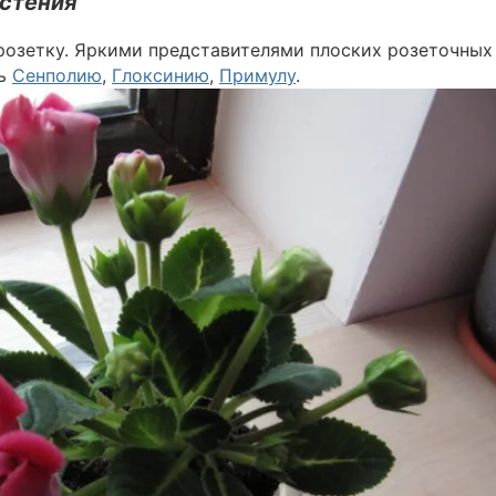
стения
розетку. Яркими представителями плоских розеточных
ть
Сенполию
,
Глоксинию
,
Примулу
.