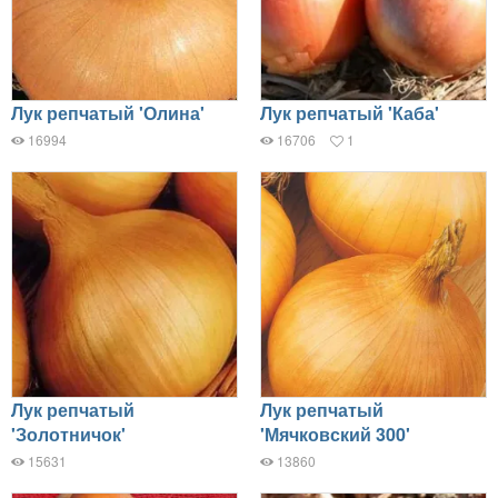
Лук репчатый 'Олина'
Лук репчатый 'Каба'
16994
16706
1
Лук репчатый
Лук репчатый
'Золотничок'
'Мячковский 300'
15631
13860