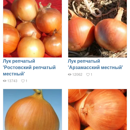
Лук репчатый
Лук репчатый
'Ростовский репчатый
'Арзамасский местный'
местный'
12062
1
13743
1