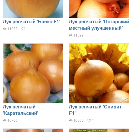
Лук репчатый 'Банко F1'
Лук репчатый 'Погарский
местный улучшенный'
11983
1
11599
Лук репчатый
Лук репчатый 'Спирит
'Каратальский'
F1'
10760
10505
1