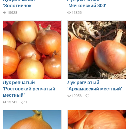
'Золотничок'
'Мячковский 300'
15628
13856
Лук репчатый
Лук репчатый
'Ростовский репчатый
'Арзамасский местный'
местный'
12056
1
13741
1