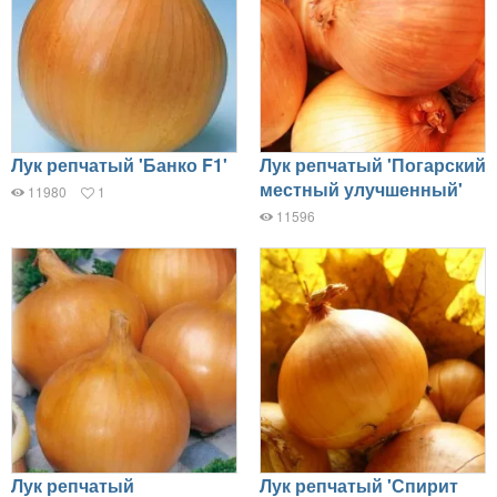
Лук репчатый 'Банко F1'
Лук репчатый 'Погарский
местный улучшенный'
11980
1
11596
Лук репчатый
Лук репчатый 'Спирит