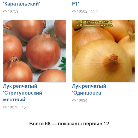
'Каратальский'
F1'
10759
10502
1
Лук репчатый
Лук репчатый
'Стригуновский
'Одинцовец'
местный'
10034
10276
1
Всего 68 — показаны первые 12