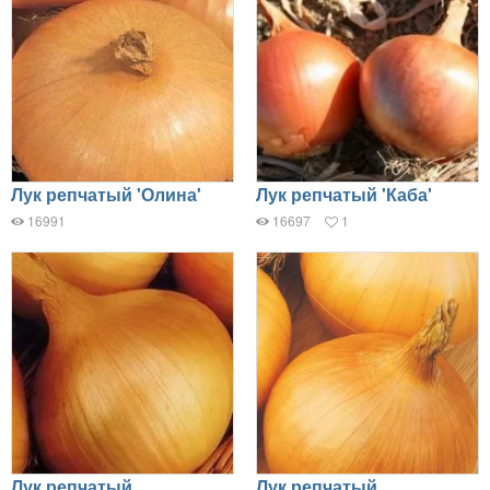
Лук репчатый 'Олина'
Лук репчатый 'Каба'
16991
16697
1
Лук репчатый
Лук репчатый