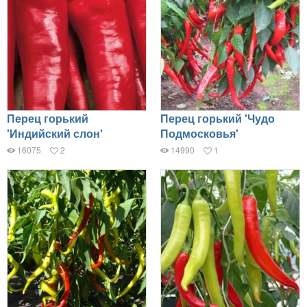
Перец горький
Перец горький 'Чудо
'Индийский слон'
Подмосковья'
16075
2
14990
1