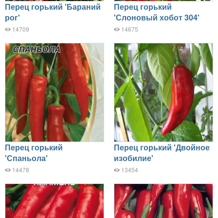
Перец горький 'Бараний
Перец горький
рог'
'Слоновый хобот 304'
14709
14675
Перец горький
Перец горький 'Двойное
'Спаньола'
изобилие'
14478
13454