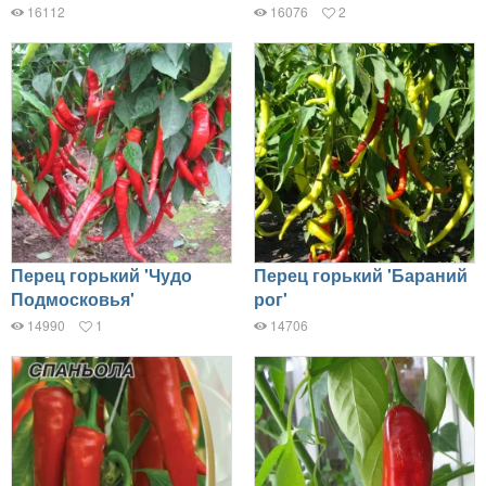
16112
16076
2
Перец горький 'Чудо
Перец горький 'Бараний
Подмосковья'
рог'
14990
1
14706