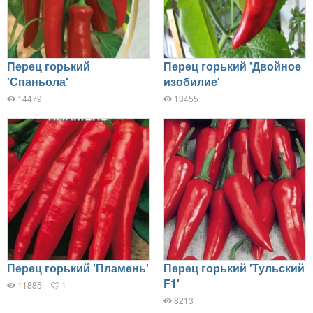
Перец горький
Перец горький 'Двойное
'Спаньола'
изобилие'
14479
13455
Перец горький 'Пламень'
Перец горький 'Тульский
F1'
11885
1
8213