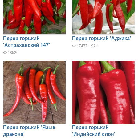
Перец горький
Перец горький 'Аджика'
'Астраханский 147'
17477
1
18526
Перец горький 'Язык
Перец горький
дракона'
'Индийский слон'