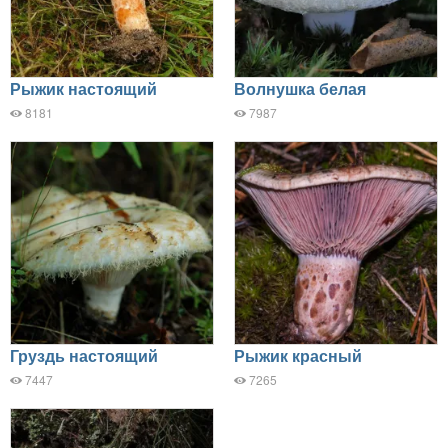
Рыжик настоящий
Волнушка белая
8181
7987
Груздь настоящий
Рыжик красный
7447
7265