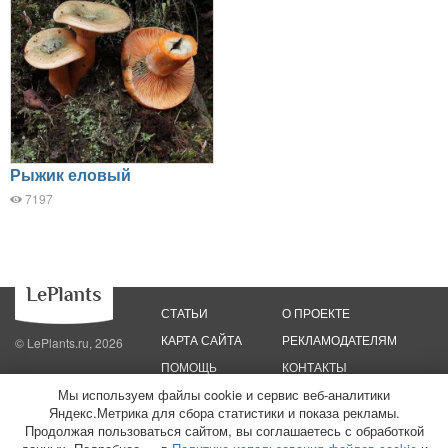
Рыжик еловый
7197
СТАТЬИ
О ПРОЕКТЕ
КАРТА САЙТА
РЕКЛАМОДАТЕЛЯМ
© LePlants.ru, 2026
ПОМОЩЬ
КОНТАКТЫ
Мы используем файлы cookie и сервис веб-аналитики
Политика конфиденциальности
Яндекс.Метрика для сбора статистики и показа рекламы.
Политика использования файлов cookie
Пользовательское соглашение
Редакционные стандарты
Продолжая пользоваться сайтом, вы соглашаетесь с обработкой