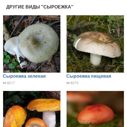
ДРУГИЕ ВИДЫ "СЫРОЕЖКА"
Сыроежка зеленая
Сыроежка пищевая
8217
8070