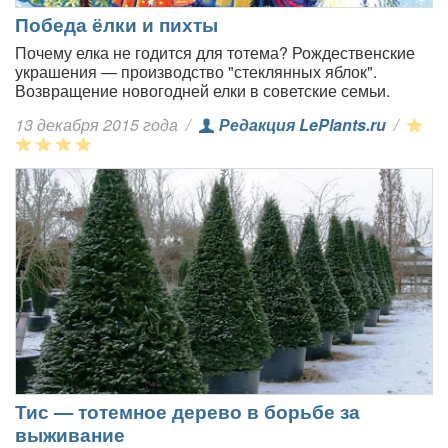
Победа ёлки и пихты
Почему елка не годится для тотема? Рождественские
украшения — производство "стеклянных яблок".
Возвращение новогодней елки в советские семьи.
13 декабря 2015 года
/
Редакция LePlants.ru
/
Тис — тотемное дерево в борьбе за
выживание